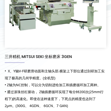
三井精机 MITSUI SEKI 坐标磨床 3GEN
• X、Y轴V-F研磨滑动面和主轴头部.横架上下部位通过刮研加工实
现了极高的几何学精度。(全机型)
• Z轴为NC控制，可以分为切削进给加工和插磨循环加工两种。
• 通过滚珠丝杠驱动， Z轴插磨循环实现了每分钟200次(25mm行
程下)的高速化。即使在这种速度下，下死点的精度也达到了
2μm。(300G、 4GDN、 6GCN、7 GAN)