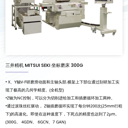
三井精机 MITSUI SEKI 坐标磨床 300G
• X、Y轴V-F研磨滑动面和主轴头部.横架上下部位通过刮研加工实
现了极高的几何学精度。(全机型)
•Z轴为NC控制，可以分为切削进给加工和插磨循环加工两种。
•通过滚珠丝杠驱动， Z轴插磨循环实现了每分钟200次(25mm行程
下)的高速化。即使在这种速度下，下死点的精度也达到了2μm。
(300G、 4GDN、 6GCN、7 GAN)