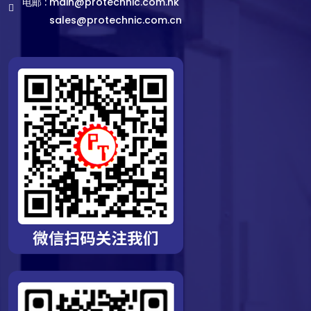
电邮 :
main@protechnic.com.hk
sales@protechnic.com.cn