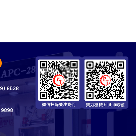
69) 8538
 9898