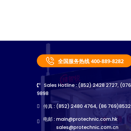
全国服务热线 400-889-8282
Sales Hotline : (852) 2428 2727, (07
9898
传真 : (852) 2480 4764, (86 769)8532
电邮 :
main@protechnic.com.hk
sales@protechnic.com.cn