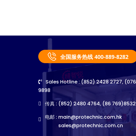
全国服务热线 400-889-8282
Sales Hotline : (852) 2428 2727, (07
9898
传真 : (852) 2480 4764, (86 769)8532
电邮 :
main@protechnic.com.hk
sales@protechnic.com.cn