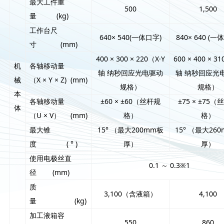
最大工件重
500
1,500
量 (kg)
工作台尺
640× 540(一体口字)
840× 640 (一
寸 (mm)
400 × 300 × 220（X·Y
600 × 400 × 3
机
各轴移动量
轴 纳秒回应光电驱动
轴 纳秒回应光
械
（X × Y × Z) (mm)
规格）
规格）
本
各轴移动量
±60 × ±60（丝杆规
±75 × ±75
体
（U × V） (mm)
格）
格）
最大锥
15° （最大200mm板
15° （最大26
度 ( ° )
厚）
厚）
使用电极丝直
0.1 ～ 0.3※1
径 (mm)
质
3,100（含液箱）
4,100
量 (kg)
加工液箱容
550
860