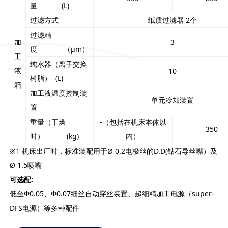
量 (L)
过滤方式
纸质过滤器 2个
过滤精
加
3
度 （μm）
工
纯水器（离子交换
液
10
树脂） (L)
箱
加工液温度控制装
单元冷却装置
置
重量（干燥
-（包括在机床本体以
350
时） (kg)
内）
※1 机床出厂时，标准装配用于Ø 0.2电极丝的D.D(钻石导丝嘴）及
Ø 1.5喷嘴
可选配:
低至Φ0.05、Φ0.07细丝自动穿丝装置、超细精加工电源（super-
DFS电源）等多种配件