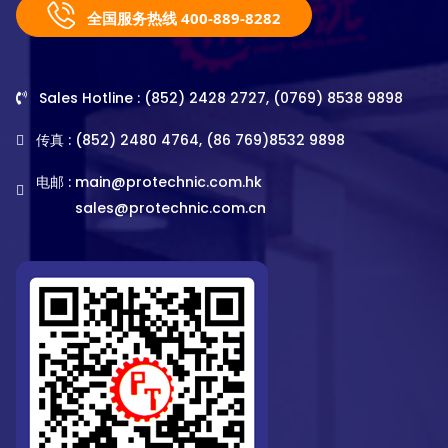
全国服务热线 400-889-8282
Sales Hotline : (852) 2428 2727, (0769) 8538 9898
传真 : (852) 2480 4764, (86 769)8532 9898
电邮 :
main@protechnic.com.hk
sales@protechnic.com.cn