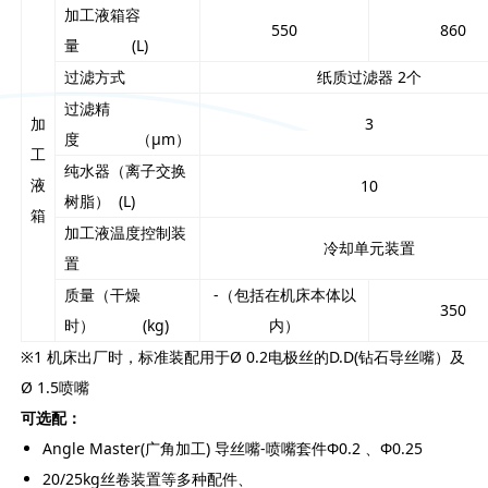
加工液箱容
550
860
量 (L)
过滤方式
纸质过滤器 2个
过滤精
加
3
度 （μm）
工
纯水器（离子交换
液
10
树脂） (L)
箱
加工液温度控制装
冷却单元装置
置
质量（干燥
-（包括在机床本体以
350
时） (kg)
内）
※1 机床出厂时，标准装配用于Ø 0.2电极丝的D.D(钻石导丝嘴）及
Ø 1.5喷嘴
可选配：
Angle Master(广角加工) 导丝嘴-喷嘴套件Φ0.2 、Φ0.25
20/25kg丝卷装置等多种配件、