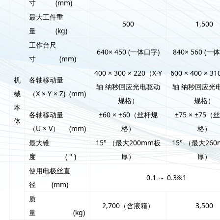
寸 (mm)
最大工件重
500
1,500
量 (kg)
工作台尺
640× 450 (一体口字)
840× 560 (一
寸 (mm)
400 × 300 × 220（X·Y
600 × 400 × 3
机
各轴移动量
轴 纳秒回应光电驱动
轴 纳秒回应光
械
（X × Y × Z) (mm)
规格）
规格）
本
各轴移动量
±60 × ±60（丝杆规
±75 × ±75
体
（U × V） (mm)
格）
格）
最大锥
15° （最大200mm板
15° （最大26
度 ( ° )
厚）
厚）
使用电极丝直
0.1 ～ 0.3※1
径 (mm)
质
2,700（含液箱）
3,500
量 (kg)