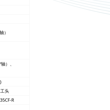
Y轴）
、Y轴）、
）
)
加工头
35CF-R