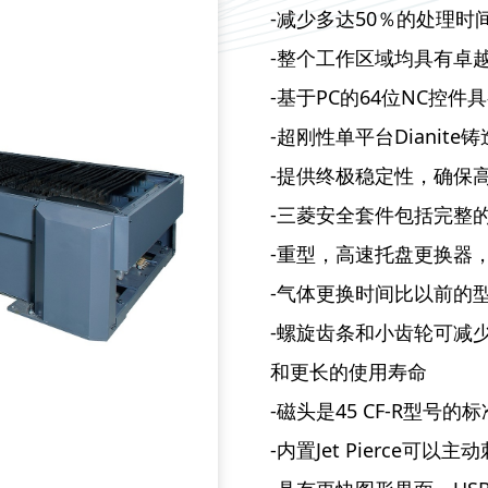
-减少多达50％的处理时
-整个工作区域均具有卓
-基于PC的64位NC控
-超刚性单平台Dianite
-提供终极稳定性，确保
-三菱安全套件包括完整
-重型，高速托盘更换器
-气体更换时间比以前的型
-螺旋齿条和小齿轮可减
和更长的使用寿命
-磁头是45 CF-R型
-内置Jet Pierce可以