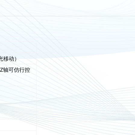
光移动）
轴（Z轴可仿行控