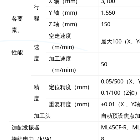
X 轴（mm)
3,100
行
Y 轴（mm)
1,550
程
各要
Z 轴（mm)
150
素、
空走速度
最大100（X、
速
（m/min)
性能
度
加工速度
50
（m/mim)
0.05/500（X
精
定位精度（mm)
0.1/100（Z轴
度
重复精度（mm)
±0.01（X 、Y轴
加工头
自动预设焦点
适配发振器
ML45CF-R、ML
接续电力（kVA)
8