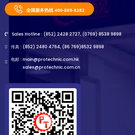
全国服务热线 400-889-8282
Sales Hotline : (852) 2428 2727, (0769) 8538 9898
传真 : (852) 2480 4764, (86 769)8532 9898
电邮 :
main@protechnic.com.hk
sales@protechnic.com.cn