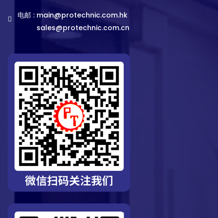
电邮 :
main@protechnic.com.hk
sales@protechnic.com.cn