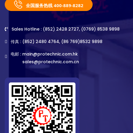
全国服务热线 400-889-8282
Sales Hotline : (852) 2428 2727, (0769) 8538 9898
传真 : (852) 2480 4764, (86 769)8532 9898
电邮 :
main@protechnic.com.hk
sales@protechnic.com.cn