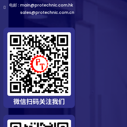
电邮 :
main@protechnic.com.hk
sales@protechnic.com.cn