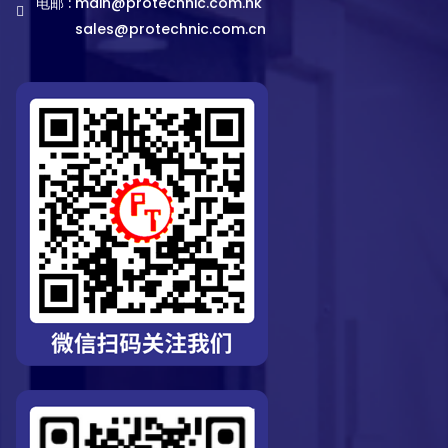
电邮 :
main@protechnic.com.hk
sales@protechnic.com.cn