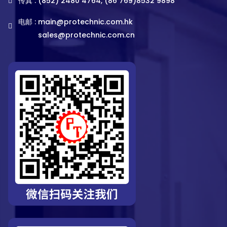
传真 : (852) 2480 4764, (86 769)8532 9898
电邮 :
main@protechnic.com.hk
sales@protechnic.com.cn