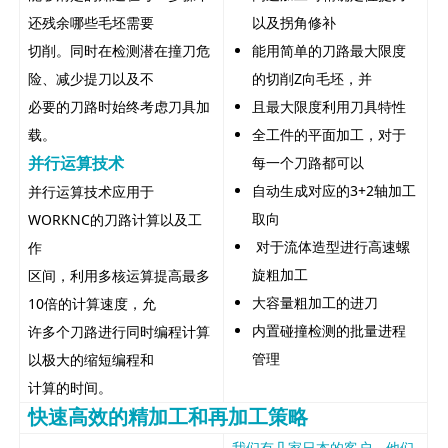
还残余哪些毛坯需要
以及拐角修补
切削。同时在检测潜在撞刀危
能用简单的刀路最大限度
险、减少提刀以及不
的切削Z向毛坯，并
必要的刀路时始终考虑刀具加
且最大限度利用刀具特性
载。
全工件的平面加工，对于
并行运算技术
每一个刀路都可以
自动生成对应的3+2轴加工
并行运算技术应用于
取向
WORKNC的刀路计算以及工
对于流体造型进行高速螺
作
旋粗加工
区间，利用多核运算提高最多
大容量粗加工的进刀
10倍的计算速度，允
内置碰撞检测的批量进程
许多个刀路进行同时编程计算
管理
以极大的缩短编程和
计算的时间。
快速高效的精加工和再加工策略
我们有几家日本的客户，他们