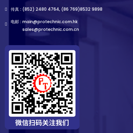
传真 : (852) 2480 4764, (86 769)8532 9898
电邮 :
main@protechnic.com.hk
sales@protechnic.com.cn