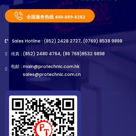
全国服务热线 400-889-8282
Sales Hotline : (852) 2428 2727, (0769) 8538 9898
传真 : (852) 2480 4764, (86 769)8532 9898
电邮 :
main@protechnic.com.hk
sales@protechnic.com.cn