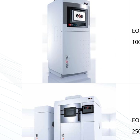
E
10
E
25