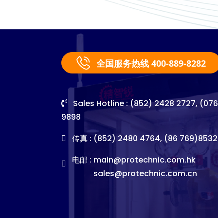
全国服务热线 400-889-8282
Sales Hotline : (852) 2428 2727, (07
9898
传真 : (852) 2480 4764, (86 769)8532
电邮 :
main@protechnic.com.hk
sales@protechnic.com.cn