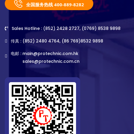
全国服务热线 400-889-8282
Sales Hotline : (852) 2428 2727, (0769) 8538 9898
传真 : (852) 2480 4764, (86 769)8532 9898
电邮 :
main@protechnic.com.hk
sales@protechnic.com.cn