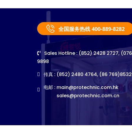
全国服务热线 400-889-8282
Sales Hotline : (852) 2428 2727, (07
9898
传真 : (852) 2480 4764, (86 769)8532
电邮 :
main@protechnic.com.hk
sales@protechnic.com.cn