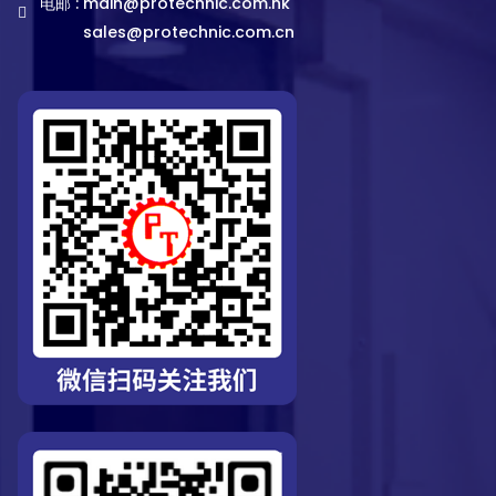
电邮 :
main@protechnic.com.hk
sales@protechnic.com.cn