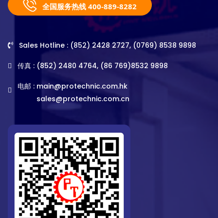
全国服务热线 400-889-8282
Sales Hotline : (852) 2428 2727, (0769) 8538 9898
传真 : (852) 2480 4764, (86 769)8532 9898
电邮 :
main@protechnic.com.hk
sales@protechnic.com.cn