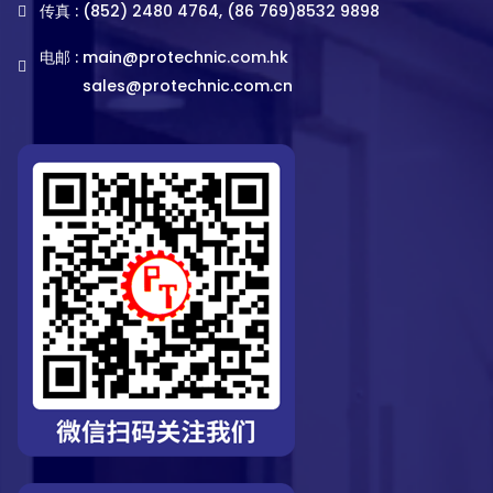
传真 : (852) 2480 4764, (86 769)8532 9898
电邮 :
main@protechnic.com.hk
sales@protechnic.com.cn