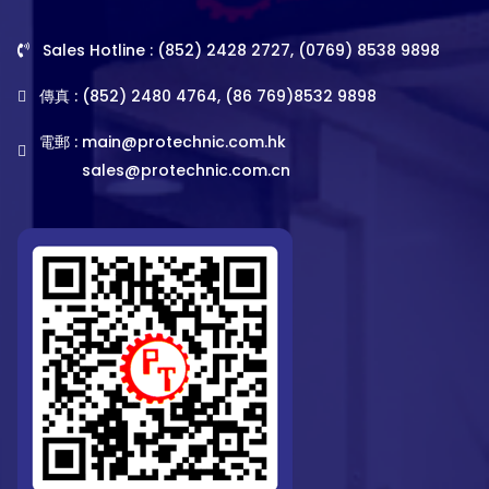
Sales Hotline : (852) 2428 2727, (0769) 8538 9898
傳真 : (852) 2480 4764, (86 769)8532 9898
電郵 :
main@protechnic.com.hk
sales@protechnic.com.cn