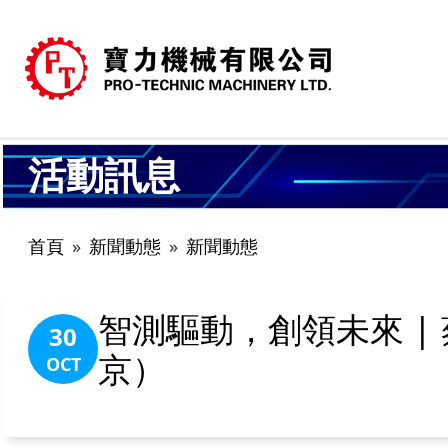
活動訊息
首頁
新聞動態
新聞動態
智測驅動，創領未來 
30
京）
OCT