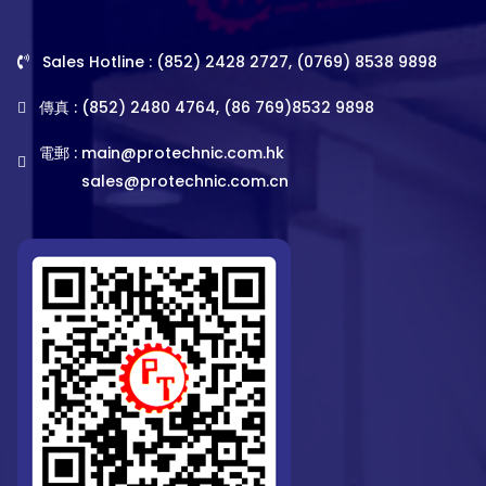
Sales Hotline : (852) 2428 2727, (0769) 8538 9898
傳真 : (852) 2480 4764, (86 769)8532 9898
電郵 :
main@protechnic.com.hk
sales@protechnic.com.cn