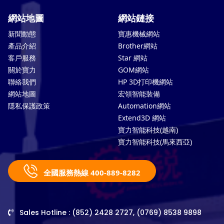
網站地圖
網站鏈接
新聞動態
寶惠機械網站
產品介紹
Brother網站
客戶服務
Star 網站
關於寶力
GOM網站
聯絡我們
HP 3D打印機網站
網站地圖
宏領智能裝備
隱私保護政策
Automation網站
Extend3D 網站
寶力智能科技(越南)
寶力智能科技(馬來西亞)
全國服務熱線 400-889-8282
Sales Hotline : (852) 2428 2727, (0769) 8538 9898