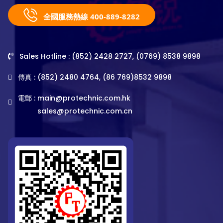
全國服務熱線 400-889-8282
Sales Hotline : (852) 2428 2727, (0769) 8538 9898
傳真 : (852) 2480 4764, (86 769)8532 9898
電郵 :
main@protechnic.com.hk
sales@protechnic.com.cn