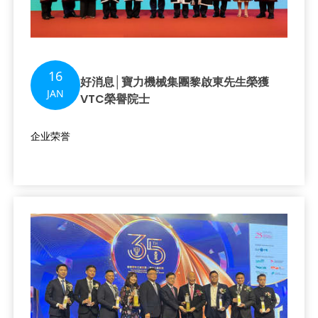
16
好消息│寶力機械集團黎啟東先生榮獲
JAN
VTC榮譽院士
企业荣誉