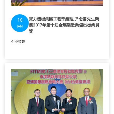
寶力機械集團工程部經理 尹念書先生榮
16
獲2017年第十屆金屬製造業傑出從業員
JAN
獎
企业荣誉