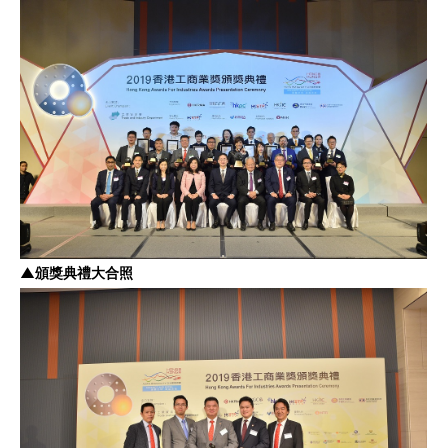
▲
頒獎典禮大合照