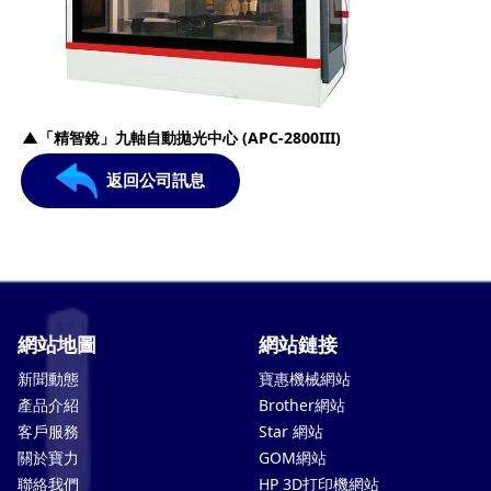
▲
「精智銳」九軸自動拋光中心
(APC-2800III)
返回公司訊息
網站地圖
網站鏈接
新聞動態
寶惠機械網站
產品介紹
Brother網站
客戶服務
Star 網站
關於寶力
GOM網站
聯絡我們
HP 3D打印機網站