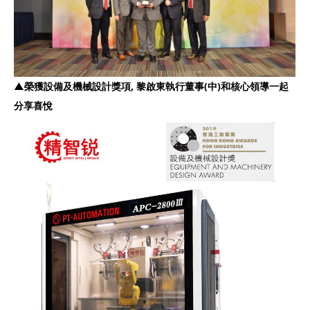
▲
榮獲
設備及機械設計獎項
,
黎啟東執行董事
(
中
)
和核心領導一起
分享喜悅