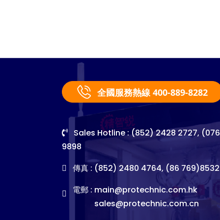
全國服務熱線 400-889-8282
Sales Hotline : (852) 2428 2727, (07
9898
傳真 : (852) 2480 4764, (86 769)8532
電郵 :
main@protechnic.com.hk
sales@protechnic.com.cn