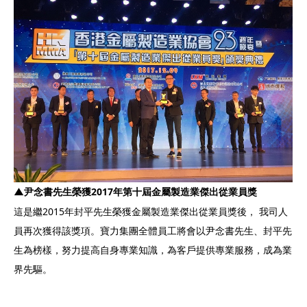
▲尹念書
先生
榮獲
201
7
年第十屆金屬製造業傑出從業員獎
這是繼2015年封平先生榮獲金屬製造業傑出從業員獎後， 我司人
員再次獲得該獎項。寶力集團全體員工將會以尹念書先生、封平先
生為榜樣，努力提高自身專業知識，為客戶提供專業服務，成為業
界先驅。