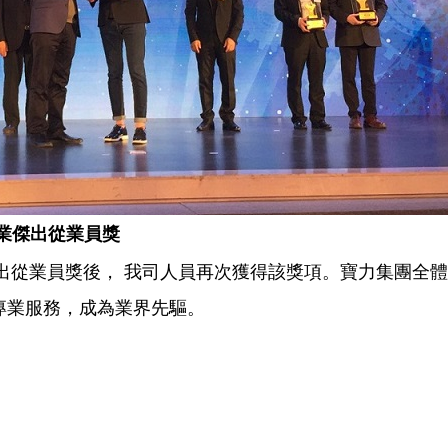
業傑出從業員獎
傑出從業員獎後， 我司人員再次獲得該獎項。寶力集團全
專業服務，成為業界先驅。