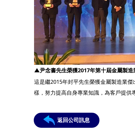
▲尹念書
先生
榮獲
201
7
年第十屆金屬製造
這是繼2015年封平先生榮獲金屬製造業
樣，努力提高自身專業知識，為客戶提供
返回公司訊息