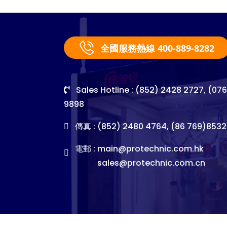
全國服務熱線 400-889-8282
Sales Hotline : (852) 2428 2727, (07
9898
傳真 : (852) 2480 4764, (86 769)8532
電郵 :
main@protechnic.com.hk
sales@protechnic.com.cn