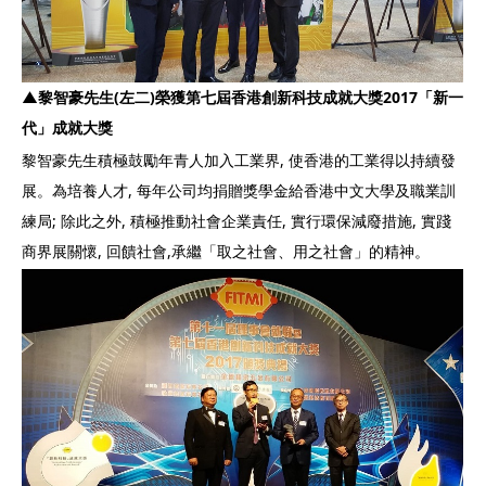
▲
黎智豪先生(左二)榮獲第七屆香港創新科技成就大獎2017「新一
代」成就大獎
黎智豪先生積極鼓勵年青人加入工業界, 使香港的工業得以持續發
展。為培養人才, 每年公司均捐贈獎學金給香港中文大學及職業訓
練局; 除此之外, 積極推動社會企業責任, 實行環保減廢措施, 實踐
商界展關懷, 回饋社會,承繼「取之社會、用之社會」的精神。