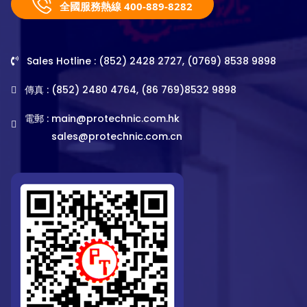
全國服務熱線 400-889-8282
Sales Hotline : (852) 2428 2727, (0769) 8538 9898
傳真 : (852) 2480 4764, (86 769)8532 9898
電郵 :
main@protechnic.com.hk
sales@protechnic.com.cn