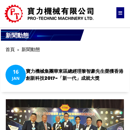
新聞動態
首頁
新聞動態
寶力機械集團華東區總經理黎智豪先生榮獲香港
16
創新科技2017-「新一代」成就大獎
JAN