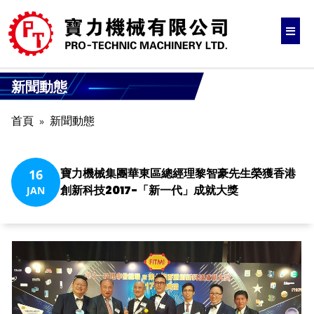
新聞動態
首頁
新聞動態
寶力機械集團華東區總經理黎智豪先生榮獲香港
16
創新科技2017-「新一代」成就大獎
JAN