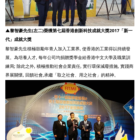
▲
黎智豪先生(左二)榮獲第七屆香港創新科技成就大獎2017「新一
代」成就大獎
黎智豪先生積極鼓勵年青人加入工業界, 使香港的工業得以持續發
展。為培養人才, 每年公司均捐贈獎學金給香港中文大學及職業訓
練局; 除此之外, 積極推動社會企業責任, 實行環保減廢措施, 實踐商
界展關懷, 回饋社會,承繼「取之社會、用之社會」的精神。