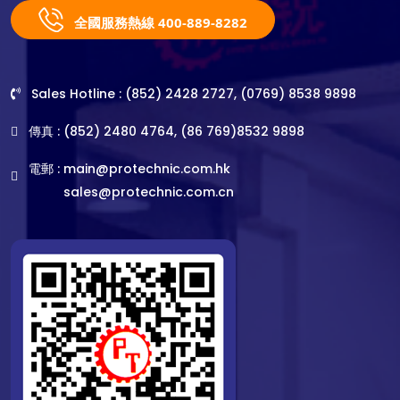
全國服務熱線 400-889-8282
Sales Hotline : (852) 2428 2727, (0769) 8538 9898
傳真 : (852) 2480 4764, (86 769)8532 9898
電郵 :
main@protechnic.com.hk
sales@protechnic.com.cn