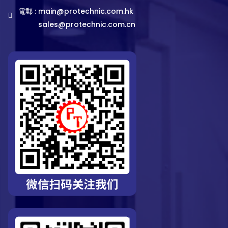
電郵 :
main@protechnic.com.hk
sales@protechnic.com.cn