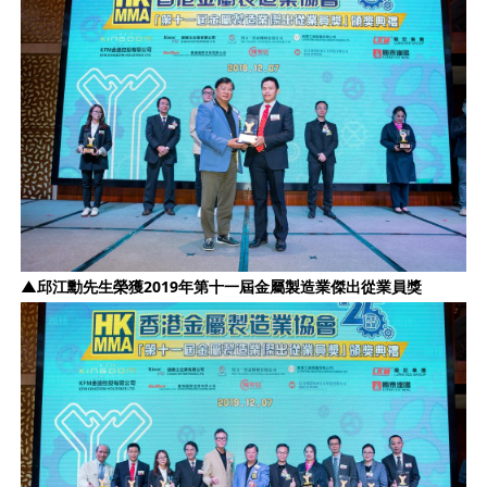
▲
邱江勳先生
榮獲2019年第十一屆金屬製造業傑出從業員獎