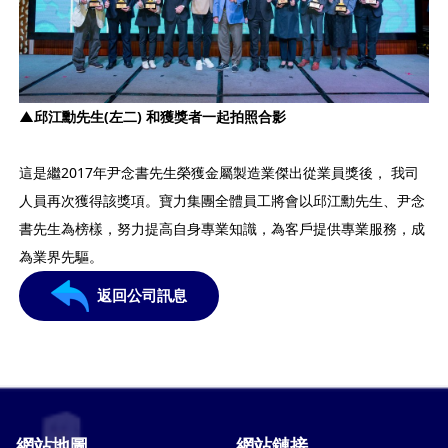
▲
邱江勳
先生
(
左
二
)
和
獲獎者一起拍照合影
這是繼2017年尹念書先生榮獲金屬製造業傑出從業員獎後， 我司
人員再次獲得該獎項。寶力集團全體員工將會以邱江勳先生、尹念
書先生為榜樣，努力提高自身專業知識，為客戶提供專業服務，成
為業界先驅。
返回公司訊息
網站地圖
網站鏈接