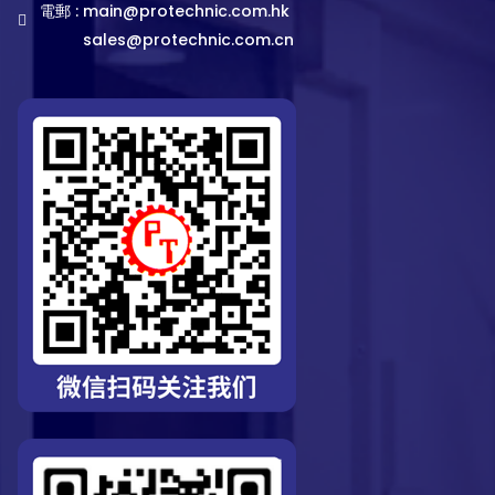
電郵 :
main@protechnic.com.hk
sales@protechnic.com.cn