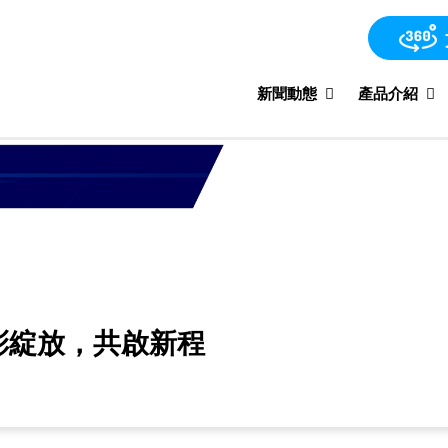
新聞動態
產品介紹
精彩綻放，共啟新程