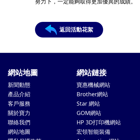
努力下，一定能夠取得更加優異的成績。
返回活動花絮
網站地圖
網站鏈接
新聞動態
寶惠機械網站
產品介紹
Brother網站
客戶服務
Star 網站
關於寶力
GOM網站
聯絡我們
HP 3D打印機網站
網站地圖
宏領智能裝備