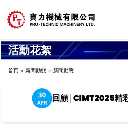
活動花絮
首頁
新聞動態
新聞動態
30
回顧│CIMT2025
APR