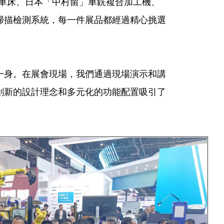
動車床、日本「中村留」車銑複合加工機、
射掃描檢測系統，每一件展品都經過精心挑選
一身。在展會現場，我們通過現場演示和講
創新的設計理念和多元化的功能配置吸引了