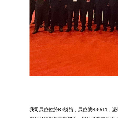
我司展位位於B3號館，展位號B3-61