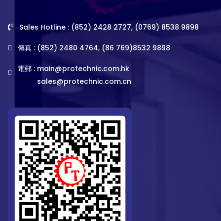
Sales Hotline : (852) 2428 2727, (0769) 8538 9898
傳真 : (852) 2480 4764, (86 769)8532 9898
電郵 :
main@protechnic.com.hk
sales@protechnic.com.cn