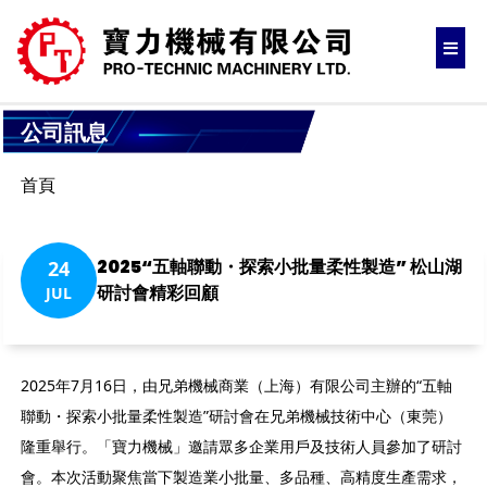
公司訊息
首頁
2025“五軸聯動・探索小批量柔性製造” 松山湖
24
研討會精彩回顧
JUL
2025年7月16日，由兄弟機械商業（上海）有限公司主辦的“五軸
聯動・探索小批量柔性製造”研討會在兄弟機械技術中心（東莞）
隆重舉行。「寶力機械」邀請眾多企業用戶及技術人員參加了研討
會。本次活動聚焦當下製造業小批量、多品種、高精度生產需求，