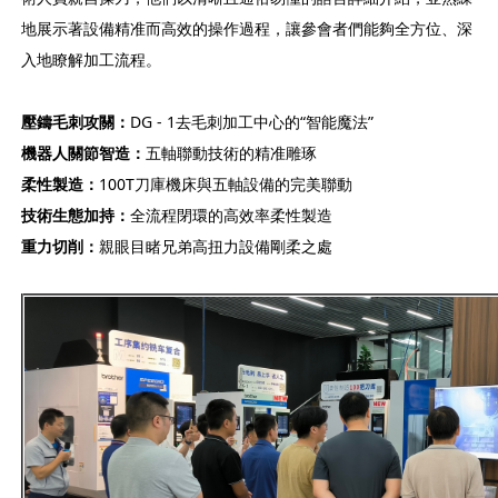
地展示著設備精准而高效的操作過程，讓參會者們能夠全方位、深
入地瞭解加工流程。
壓鑄毛刺攻關：
DG - 1去毛刺加工中心的“智能魔法”
機器人關節智造：
五軸聯動技術的精准雕琢
柔性製造：
100T刀庫機床與五軸設備的完美聯動
技術生態加持：
全流程閉環的高效率柔性製造
重力切削：
親眼目睹兄弟高扭力設備剛柔之處