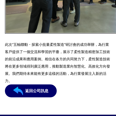
此次“五軸聯動・探索小批量柔性製造”研討會的成功舉辦，為行業
客戶提供了一個交流和學習的平臺，展示了柔性製造精密加工技術
的前沿成果和應用案例。相信在各方的共同努力下，柔性製造技術
將在更多領域得到廣泛應用，推動製造業向智慧化、高效化方向發
展。我們期待未來能有更多這樣的活動，為行業發展注入新的活
力。
返回公司訊息