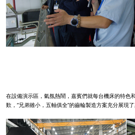
在設備演示區，氣氛熱鬧，嘉賓們就每台機床的特色和
歎，“兄弟雖小，五軸俱全”的齒輪製造方案充分展現