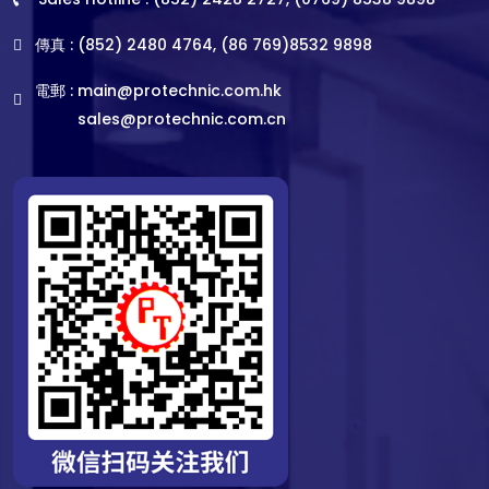
傳真 : (852) 2480 4764, (86 769)8532 9898
電郵 :
main@protechnic.com.hk
sales@protechnic.com.cn