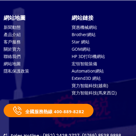
網站地圖
網站鏈接
新聞動態
寶惠機械網站
產品介紹
Brother網站
客戶服務
Star 網站
關於寶力
GOM網站
聯絡我們
HP 3D打印機網站
網站地圖
宏領智能裝備
隱私保護政策
Automation網站
Extend3D 網站
寶力智能科技(越南)
寶力智能科技(馬來西亞)
全國服務熱線 400-889-8282
Sales Hotline : (852) 2428 2727, (0769) 8538 9898