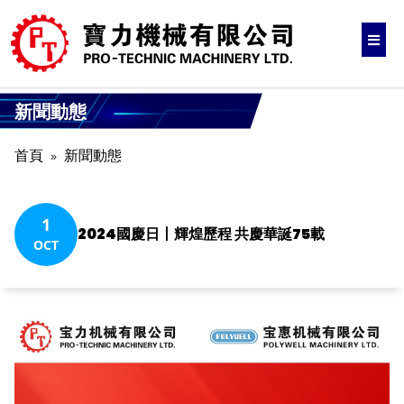
新聞動態
首頁
新聞動態
1
2024國慶日丨輝煌歷程 共慶華誕75載
OCT