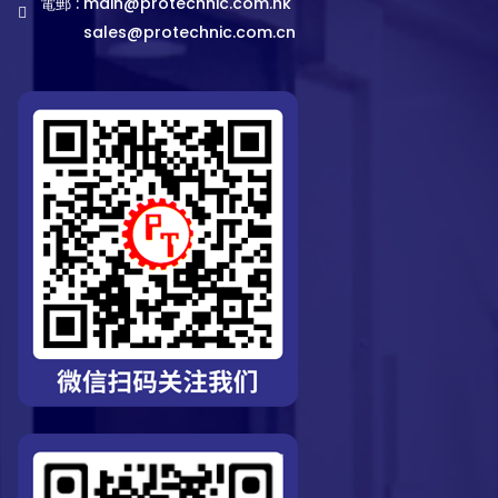
電郵 :
main@protechnic.com.hk
sales@protechnic.com.cn