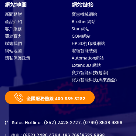
網站地圖
網站鏈接
新聞動態
寶惠機械網站
產品介紹
Brother網站
客戶服務
Star 網站
關於寶力
GOM網站
聯絡我們
HP 3D打印機網站
網站地圖
宏領智能裝備
隱私保護政策
Automation網站
Extend3D 網站
寶力智能科技(越南)
寶力智能科技(馬來西亞)
全國服務熱線 400-889-8282
Sales Hotline : (852) 2428 2727, (0769) 8538 9898
傳真 : (852) 2480 4764, (86 769)8532 9898