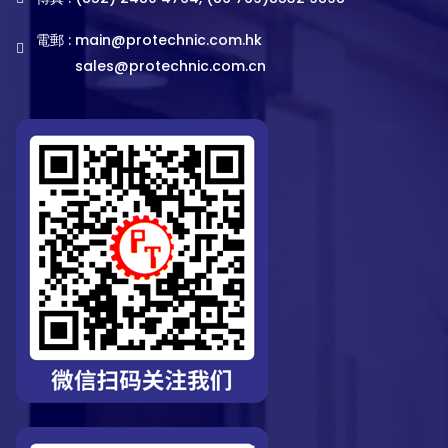
電郵 :
main@protechnic.com.hk
sales@protechnic.com.cn