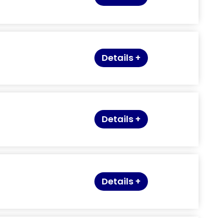
Details +
Details +
Details +