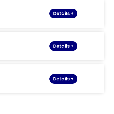
Details +
Details +
Details +