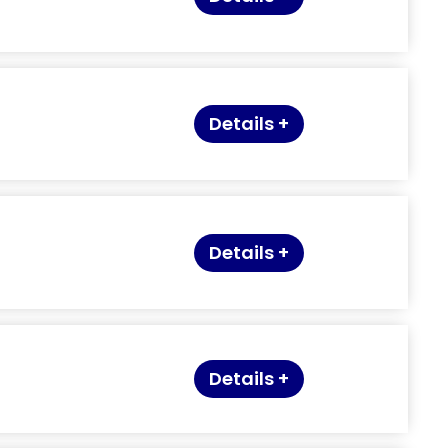
Details +
Details +
Details +