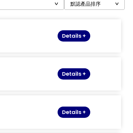
Details +
Details +
Details +