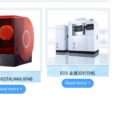
EOS 金属3D打印机
IGITALWAX XFAB
Read more +
ead more +