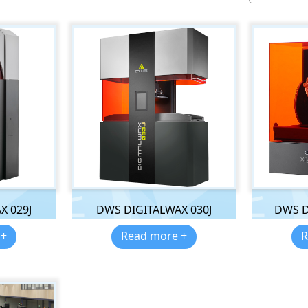
X 029J
DWS DIGITALWAX 030J
DWS D
 +
Read more +
R