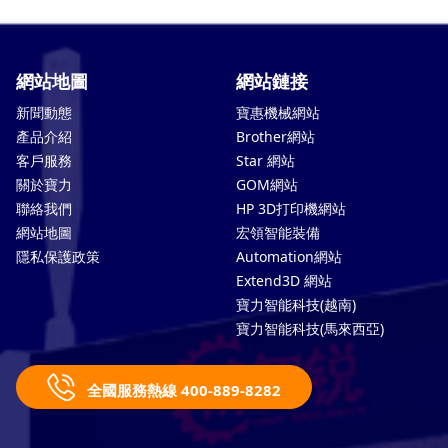
網站地圖
網站鏈接
新聞動態
寶惠機械網站
產品介紹
Brother網站
客戶服務
Star 網站
關於寶力
GOM網站
聯絡我們
HP 3D打印機網站
網站地圖
宏領智能裝備
隱私保護政策
Automation網站
Extend3D 網站
寶力智能科技(越南)
寶力智能科技(馬來西亞)
全國服務熱線 400-889-8282