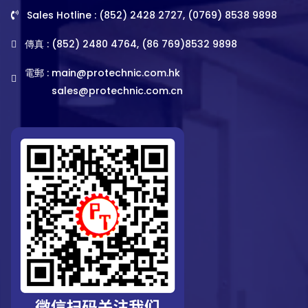
Sales Hotline : (852) 2428 2727, (0769) 8538 9898
傳真 : (852) 2480 4764, (86 769)8532 9898
電郵 :
main@protechnic.com.hk
sales@protechnic.com.cn