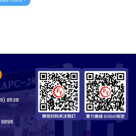
ead more +
69) 8538
 9898