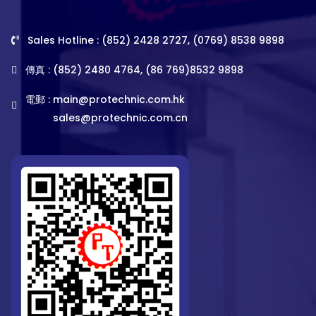
Sales Hotline : (852) 2428 2727, (0769) 8538 9898
傳真 : (852) 2480 4764, (86 769)8532 9898
電郵 :
main@protechnic.com.hk
sales@protechnic.com.cn