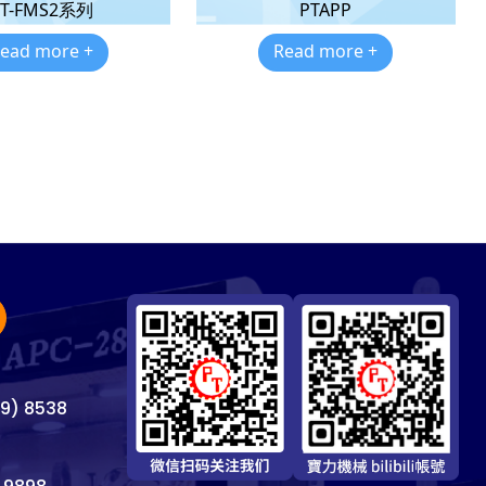
PT-FMS2系列
PTAPP
ead more +
Read more +
69) 8538