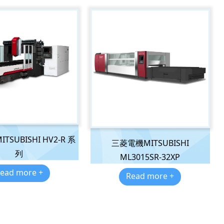
SUBISHI HV2-R 系
三菱電機MITSUBISHI
列
ML3015SR-32XP
ead more +
Read more +