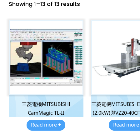
Showing 1–13 of 13 results
三菱電機MITSUBISHI
三菱電機MITSUBISHI 
CamMagic TL-II
(2.0kW)與VZ20-40CF-
Read more +
Read more