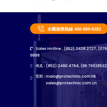
全國服務熱線 400-889-8282
Sales Hotline : (852) 2428 2727, (07
9898
傳真 : (852) 2480 4764, (86 769)8532
電郵 :
main@protechnic.com.hk
sales@protechnic.com.cn