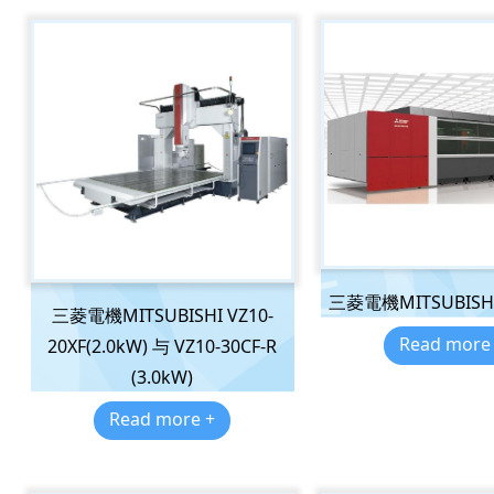
三菱電機MITSUBISHI
三菱電機MITSUBISHI VZ10-
Read more
20XF(2.0kW) 与 VZ10-30CF-R
(3.0kW)
Read more +